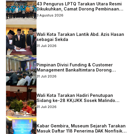
43 Pengurus LPTQ Tarakan Utara Resmi
Dikukuhkan, Camat Dorong Pembinaan
Qurani Berkelanjutan
3 Agustus 2026
Wali Kota Tarakan Lantik Abd. Azis Hasan
sebagai Sekda
31 Juli 2026
Pimpinan Divisi Funding & Customer
Management Bankaltimtara Dorong
Percepatan Digitalisasi Keuangan di Kota
31 Juli 2026
Tarakan
Wali Kota Tarakan Hadiri Penutupan
Sidang ke-28 KK/JKK Sosek Malindo
Tingkat Kaltara–Sabah
31 Juli 2026
Kabar Gembira, Museum Sejarah Tarakan
Masuk Daftar 118 Penerima DAK Nonfisik