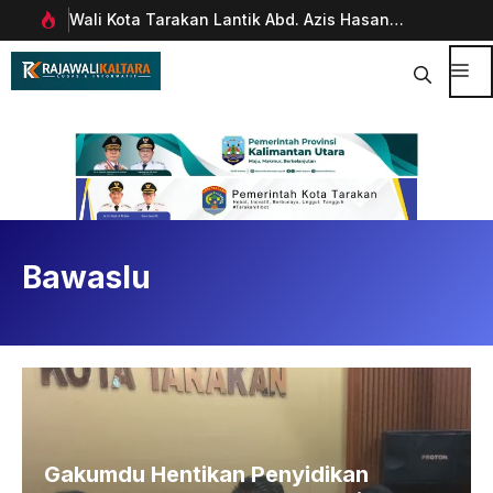
Langsung
Wali Kota Tarakan Lantik Abd. Azis Hasan
Pim
ke
rani
sebagai Sekda
Man
isi
Dig
Me
Bawaslu
Gakumdu Hentikan Penyidikan