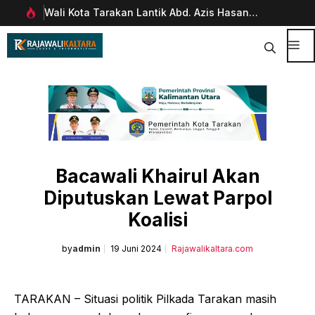
Langsung
Wali Kota Tarakan Lantik Abd. Azis Hasan
Pim
ke
rani
sebagai Sekda
Man
isi
Dig
Me
Bacawali Khairul Akan
Diputuskan Lewat Parpol
Koalisi
by
admin
19 Juni 2024
Rajawalikaltara.com
TARAKAN – Situasi politik Pilkada Tarakan masih