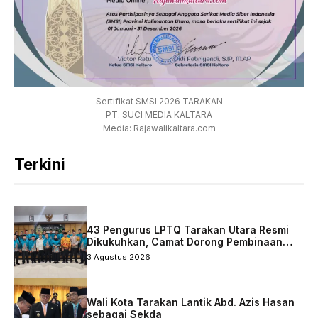
Sertifikat SMSI 2026 TARAKAN
PT. SUCI MEDIA KALTARA
Media: Rajawalikaltara.com
Terkini
43 Pengurus LPTQ Tarakan Utara Resmi
Dikukuhkan, Camat Dorong Pembinaan
Qurani Berkelanjutan
3 Agustus 2026
Wali Kota Tarakan Lantik Abd. Azis Hasan
sebagai Sekda