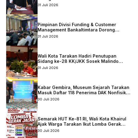
31 Juli 2026
Pimpinan Divisi Funding & Customer
Management Bankaltimtara Dorong
Percepatan Digitalisasi Keuangan di Kota
31 Juli 2026
Tarakan
Wali Kota Tarakan Hadiri Penutupan
Sidang ke-28 KK/JKK Sosek Malindo
Tingkat Kaltara–Sabah
31 Juli 2026
Kabar Gembira, Museum Sejarah Tarakan
Masuk Daftar 118 Penerima DAK Nonfisik
2027
30 Juli 2026
Semarak HUT Ke-81 RI, Wali Kota Khairul
Ajak Warga Tarakan Ikut Lomba Gerak
Jalan
30 Juli 2026