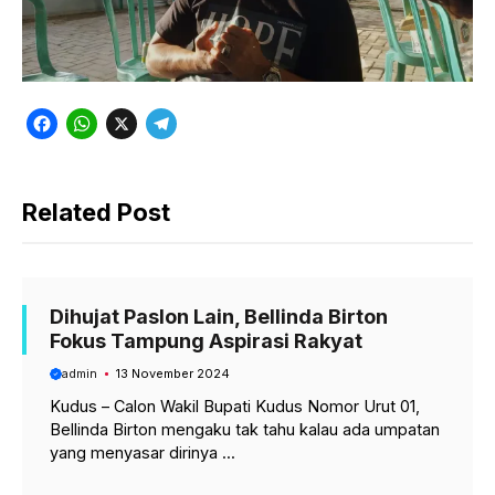
F
W
X
T
a
h
e
c
a
l
Related Post
e
t
e
b
s
g
o
A
r
o
p
a
Dihujat Paslon Lain, Bellinda Birton
Fokus Tampung Aspirasi Rakyat
k
p
m
admin
13 November 2024
Kudus – Calon Wakil Bupati Kudus Nomor Urut 01,
Bellinda Birton mengaku tak tahu kalau ada umpatan
yang menyasar dirinya ...