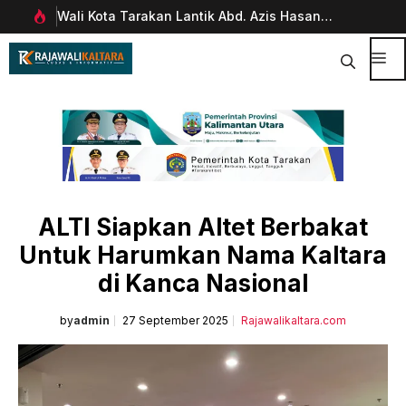
Langsung
Wali Kota Tarakan Lantik Abd. Azis Hasan
Pim
ke
rani
sebagai Sekda
Man
isi
Dig
Me
ALTI Siapkan Altet Berbakat
Untuk Harumkan Nama Kaltara
di Kanca Nasional
by
admin
27 September 2025
Rajawalikaltara.com