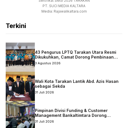
Sertifikat SMSI 2026 TARAKAN
PT. SUCI MEDIA KALTARA
Media: Rajawalikaltara.com
Terkini
43 Pengurus LPTQ Tarakan Utara Resmi
Dikukuhkan, Camat Dorong Pembinaan
Qurani Berkelanjutan
3 Agustus 2026
Wali Kota Tarakan Lantik Abd. Azis Hasan
sebagai Sekda
31 Juli 2026
Pimpinan Divisi Funding & Customer
Management Bankaltimtara Dorong
Percepatan Digitalisasi Keuangan di Kota
31 Juli 2026
Tarakan