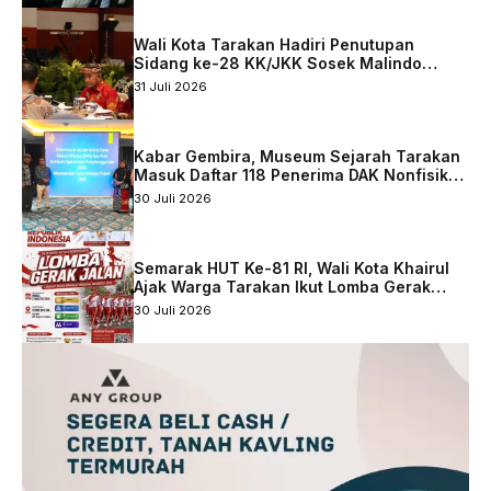
Wali Kota Tarakan Hadiri Penutupan
Sidang ke-28 KK/JKK Sosek Malindo
Tingkat Kaltara–Sabah
31 Juli 2026
Kabar Gembira, Museum Sejarah Tarakan
Masuk Daftar 118 Penerima DAK Nonfisik
2027
30 Juli 2026
Semarak HUT Ke-81 RI, Wali Kota Khairul
Ajak Warga Tarakan Ikut Lomba Gerak
Jalan
30 Juli 2026