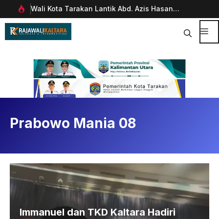
Langsung
Wali Kota Tarakan Lantik Abd. Azis Hasan
Pim
ke
rani
sebagai Sekda
Man
isi
Dig
Me
Prabowo Mania 08
Immanuel dan TKD Kaltara Hadiri