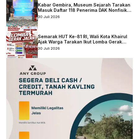
Kabar Gembira, Museum Sejarah Tarakan
Masuk Daftar 118 Penerima DAK Nonfisik
2027
30 Juli 2026
Semarak HUT Ke-81 RI, Wali Kota Khairul
Ajak Warga Tarakan Ikut Lomba Gerak
Jalan
30 Juli 2026