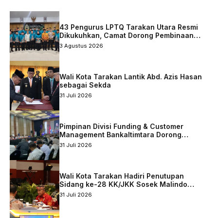
43 Pengurus LPTQ Tarakan Utara Resmi
Dikukuhkan, Camat Dorong Pembinaan
Qurani Berkelanjutan
3 Agustus 2026
Wali Kota Tarakan Lantik Abd. Azis Hasan
sebagai Sekda
31 Juli 2026
Pimpinan Divisi Funding & Customer
Management Bankaltimtara Dorong
Percepatan Digitalisasi Keuangan di Kota
31 Juli 2026
Tarakan
Wali Kota Tarakan Hadiri Penutupan
Sidang ke-28 KK/JKK Sosek Malindo
Tingkat Kaltara–Sabah
31 Juli 2026