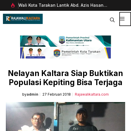
Langsung
Wali Kota Tarakan Lantik Abd. Azis Hasan
Pim
ke
rani
sebagai Sekda
Man
isi
Dig
Me
Nelayan Kaltara Siap Buktikan
Populasi Kepiting Bisa Terjaga
by
admin
27 Februari 2018
Rajawalikaltara.com