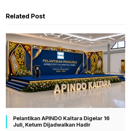
k
p
m
Related Post
Pelantikan APINDO Kaltara Digelar 16
Juli, Ketum Dijadwalkan Hadir