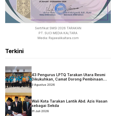
Sertifikat SMSI 2026 TARAKAN
PT. SUCI MEDIA KALTARA
Media: Rajawalikaltara.com
Terkini
43 Pengurus LPTQ Tarakan Utara Resmi
Dikukuhkan, Camat Dorong Pembinaan
Qurani Berkelanjutan
3 Agustus 2026
Wali Kota Tarakan Lantik Abd. Azis Hasan
sebagai Sekda
31 Juli 2026