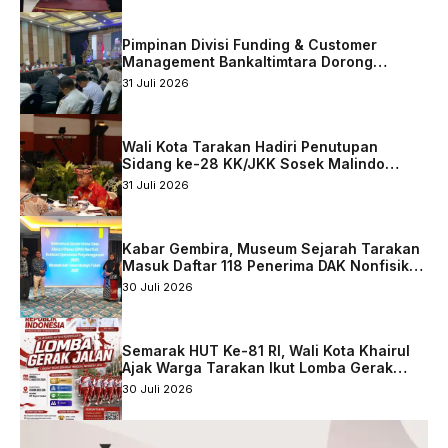
Pimpinan Divisi Funding & Customer
Management Bankaltimtara Dorong
Percepatan Digitalisasi Keuangan di Kota
31 Juli 2026
Tarakan
Wali Kota Tarakan Hadiri Penutupan
Sidang ke-28 KK/JKK Sosek Malindo
Tingkat Kaltara–Sabah
31 Juli 2026
Kabar Gembira, Museum Sejarah Tarakan
Masuk Daftar 118 Penerima DAK Nonfisik
2027
30 Juli 2026
Semarak HUT Ke-81 RI, Wali Kota Khairul
Ajak Warga Tarakan Ikut Lomba Gerak
Jalan
30 Juli 2026