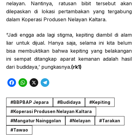
nelayan. Nantinya, ratusan bibit tersebut akan
dilepaskan di lokasi pertambakan yang tergabung
dalam Koperasi Produsen Nelayan Kaltara.
“Jadi engga ada lagi stigma, kepiting diambil di alam
liar untuk dijual. Hanya saja, selama ini kita belum
bisa membuktikan bahwa kepiting yang belakangan
ini sempat ditangkap aparat kemanan adalah hasil
dari budidaya,’ pungkasnya.
(rk1)
F
W
X
T
a
h
e
c
a
l
BBPBAP Jepara
Budidaya
Kepiting
e
t
e
Koperasi Produsen Nelayan Kaltara
b
s
g
Mangatur Nainggolan
Nelayan
Tarakan
o
A
r
Tawao
o
p
a