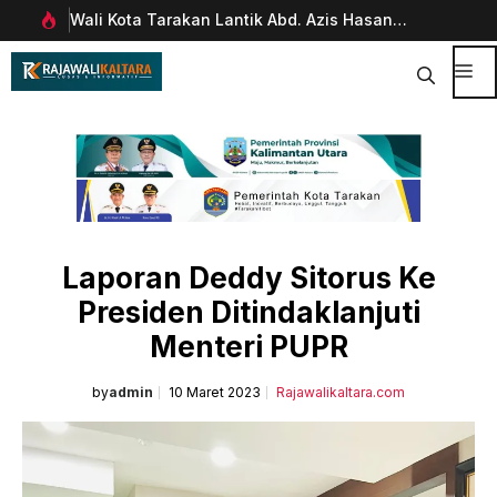
Langsung
Hasan
Pimpinan Divisi Funding & Customer
ke
Management Bankaltimtara Dorong Percepatan
isi
Digitalisasi Keuangan di Kota Tarakan
Me
Laporan Deddy Sitorus Ke
Presiden Ditindaklanjuti
Menteri PUPR
by
admin
10 Maret 2023
Rajawalikaltara.com