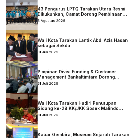
43 Pengurus LPTQ Tarakan Utara Resmi
Dikukuhkan, Camat Dorong Pembinaan
Qurani Berkelanjutan
3 Agustus 2026
Wali Kota Tarakan Lantik Abd. Azis Hasan
sebagai Sekda
31 Juli 2026
Pimpinan Divisi Funding & Customer
Management Bankaltimtara Dorong
Percepatan Digitalisasi Keuangan di Kota
31 Juli 2026
Tarakan
Wali Kota Tarakan Hadiri Penutupan
Sidang ke-28 KK/JKK Sosek Malindo
Tingkat Kaltara–Sabah
31 Juli 2026
Kabar Gembira, Museum Sejarah Tarakan