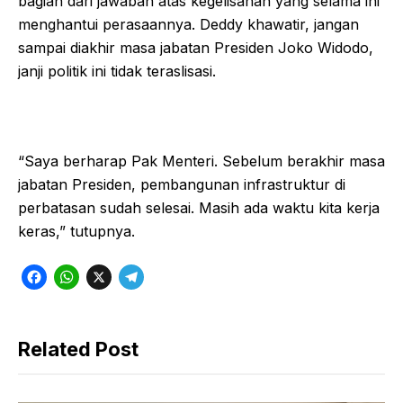
bagian dari jawaban atas kegelisahan yang selama ini
menghantui perasaannya. Deddy khawatir, jangan
sampai diakhir masa jabatan Presiden Joko Widodo,
janji politik ini tidak teraslisasi.
“Saya berharap Pak Menteri. Sebelum berakhir masa
jabatan Presiden, pembangunan infrastruktur di
perbatasan sudah selesai. Masih ada waktu kita kerja
keras,” tutupnya.
F
W
X
T
a
h
e
c
a
l
Related Post
e
t
e
b
s
g