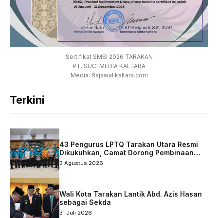
Sertifikat SMSI 2026 TARAKAN
PT. SUCI MEDIA KALTARA
Media: Rajawalikaltara.com
Terkini
43 Pengurus LPTQ Tarakan Utara Resmi
Dikukuhkan, Camat Dorong Pembinaan
Qurani Berkelanjutan
3 Agustus 2026
Wali Kota Tarakan Lantik Abd. Azis Hasan
sebagai Sekda
31 Juli 2026