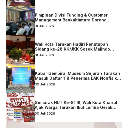
Pimpinan Divisi Funding & Customer
Management Bankaltimtara Dorong
Percepatan Digitalisasi Keuangan di Kota
31 Juli 2026
Tarakan
Wali Kota Tarakan Hadiri Penutupan
Sidang ke-28 KK/JKK Sosek Malindo
Tingkat Kaltara–Sabah
31 Juli 2026
Kabar Gembira, Museum Sejarah Tarakan
Masuk Daftar 118 Penerima DAK Nonfisik
2027
30 Juli 2026
Semarak HUT Ke-81 RI, Wali Kota Khairul
Ajak Warga Tarakan Ikut Lomba Gerak
Jalan
30 Juli 2026