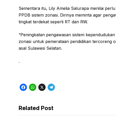
Sementara itu, Lily Amelia Salurapa menilai perl
PPDB sistem zonasi. Dirinya meminta agar penga
tingkat terdekat seperti RT dan RW.
“Peningkatan pengawasan sistem kependudukan p
zonasi untuk pemerataan pendidikan tercoreng ol
asal Sulawesi Selatan.
.
F
W
X
T
a
h
e
c
a
l
Related Post
e
t
e