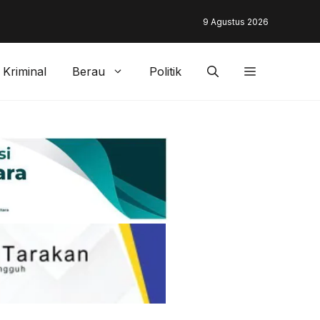
unding & Customer Management Bankaltimtara Dorong Percepata
9 Agustus 2026
gan di Kota Tarakan
Kriminal
Berau
Politik