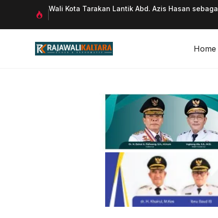
Langsung
 Qurani
Wali Kota Tarakan Lantik Abd. Azis Hasan sebag
ke
isi
Home