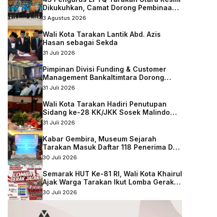
Dikukuhkan, Camat Dorong Pembinaan
Qurani Berkelanjutan
3 Agustus 2026
Wali Kota Tarakan Lantik Abd. Azis
Hasan sebagai Sekda
31 Juli 2026
Pimpinan Divisi Funding & Customer
Management Bankaltimtara Dorong
Percepatan Digitalisasi Keuangan di
31 Juli 2026
Kota Tarakan
Wali Kota Tarakan Hadiri Penutupan
Sidang ke-28 KK/JKK Sosek Malindo
Tingkat Kaltara–Sabah
31 Juli 2026
Kabar Gembira, Museum Sejarah
Tarakan Masuk Daftar 118 Penerima DAK
Nonfisik 2027
30 Juli 2026
Semarak HUT Ke-81 RI, Wali Kota Khairul
Ajak Warga Tarakan Ikut Lomba Gerak
Jalan
30 Juli 2026