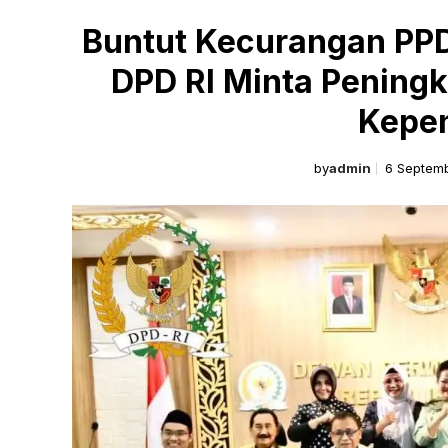
Buntut Kecurangan PPDB
DPD RI Minta Pening
Kepe
by
admin
6 Septem