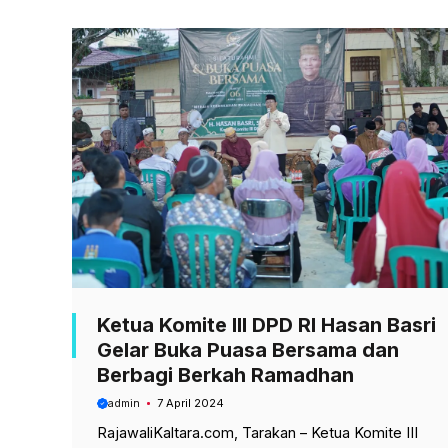
b
s
g
o
A
r
o
p
a
k
p
m
Ketua Komite III DPD RI Hasan Basri
Gelar Buka Puasa Bersama dan
Berbagi Berkah Ramadhan
admin
7 April 2024
RajawaliKaltara.com, Tarakan – Ketua Komite III