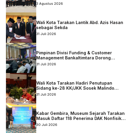
Qurani Berkelanjutan
3 Agustus 2026
Wali Kota Tarakan Lantik Abd. Azis Hasan
sebagai Sekda
31 Juli 2026
Pimpinan Divisi Funding & Customer
Management Bankaltimtara Dorong
Percepatan Digitalisasi Keuangan di Kota
31 Juli 2026
Tarakan
Wali Kota Tarakan Hadiri Penutupan
Sidang ke-28 KK/JKK Sosek Malindo
Tingkat Kaltara–Sabah
31 Juli 2026
Kabar Gembira, Museum Sejarah Tarakan
Masuk Daftar 118 Penerima DAK Nonfisik
2027
30 Juli 2026