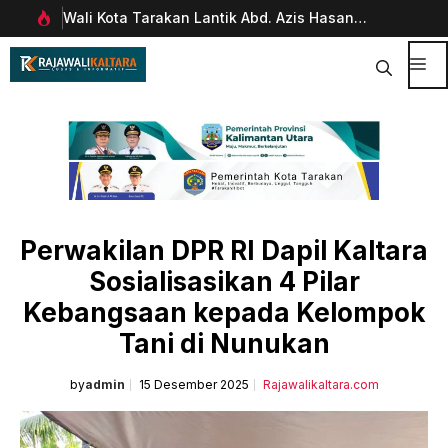
Langsung
Wali Kota Tarakan Lantik Abd. Azis Hasan
Pim
ke
rani
sebagai Sekda
Man
isi
Dig
Me
Perwakilan DPR RI Dapil Kaltara
Sosialisasikan 4 Pilar
Kebangsaan kepada Kelompok
Tani di Nunukan
by
admin
15 Desember 2025
Rajawalikaltara.com