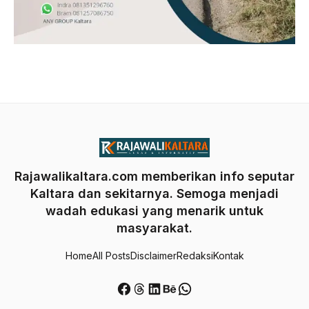
Rajawalikaltara.com memberikan info seputar
Kaltara dan sekitarnya. Semoga menjadi
wadah edukasi yang menarik untuk
masyarakat.
Home
All Posts
Disclaimer
Redaksi
Kontak
Facebook
Threads
LinkedIn
Behance
WhatsApp