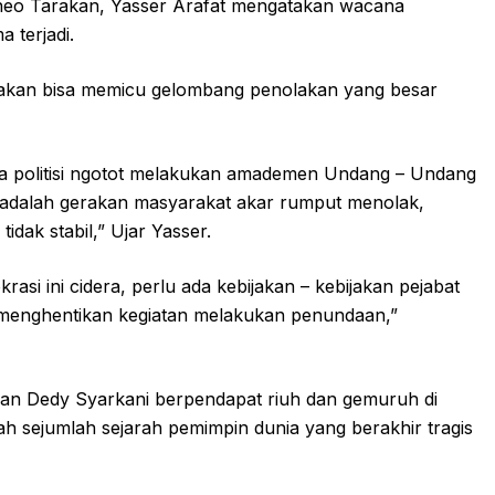
rneo Tarakan, Yasser Arafat mengatakan wacana
 terjadi.
ksakan bisa memicu gelombang penolakan yang besar
ra politisi ngotot melakukan amademen Undang – Undang
 adalah gerakan masyarakat akar rumput menolak,
idak stabil,” Ujar Yasser.
rasi ini cidera, perlu ada kebijakan – kebijakan pejabat
ar menghentikan kegiatan melakukan penundaan,”
an Dedy Syarkani berpendapat riuh dan gemuruh di
isah sejumlah sejarah pemimpin dunia yang berakhir tragis