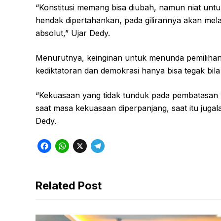
“Konstitusi memang bisa diubah, namun niat un
hendak dipertahankan, pada gilirannya akan mel
absolut,” Ujar Dedy.
Menurutnya, keinginan untuk menunda pemilihan
kediktatoran dan demokrasi hanya bisa tegak bila a
“Kekuasaan yang tidak tunduk pada pembatasan y
saat masa kekuasaan diperpanjang, saat itu jugal
Dedy.
F
W
X
T
a
h
e
c
a
l
Related Post
e
t
e
b
s
g
o
A
r