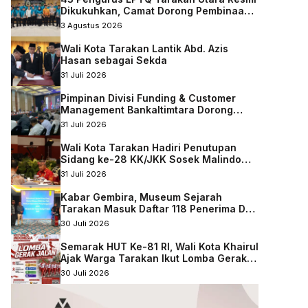
Dikukuhkan, Camat Dorong Pembinaan
Qurani Berkelanjutan
3 Agustus 2026
Wali Kota Tarakan Lantik Abd. Azis
Hasan sebagai Sekda
31 Juli 2026
Pimpinan Divisi Funding & Customer
Management Bankaltimtara Dorong
Percepatan Digitalisasi Keuangan di
31 Juli 2026
Kota Tarakan
Wali Kota Tarakan Hadiri Penutupan
Sidang ke-28 KK/JKK Sosek Malindo
Tingkat Kaltara–Sabah
31 Juli 2026
Kabar Gembira, Museum Sejarah
Tarakan Masuk Daftar 118 Penerima DAK
Nonfisik 2027
30 Juli 2026
Semarak HUT Ke-81 RI, Wali Kota Khairul
Ajak Warga Tarakan Ikut Lomba Gerak
Jalan
30 Juli 2026