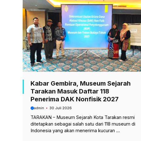
o
p
a
k
p
m
Kabar Gembira, Museum Sejarah
Tarakan Masuk Daftar 118
Penerima DAK Nonfisik 2027
admin
30 Juli 2026
TARAKAN – Museum Sejarah Kota Tarakan resmi
ditetapkan sebagai salah satu dari 118 museum di
Indonesia yang akan menerima kucuran ...