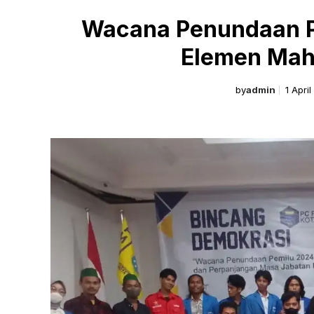
Wacana Penundaan P
Elemen Mah
by
admin
1 Apri