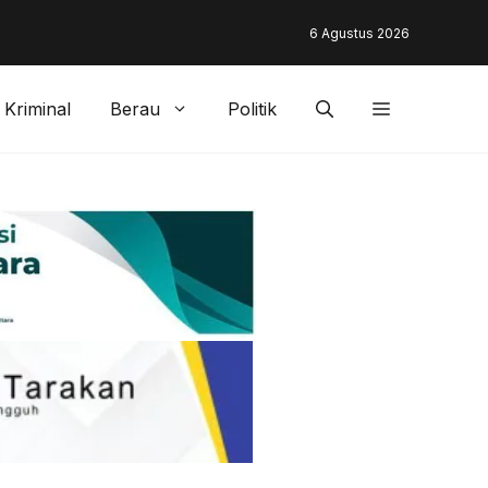
unding & Customer Management Bankaltimtara Dorong Percepata
6 Agustus 2026
gan di Kota Tarakan
Kriminal
Berau
Politik