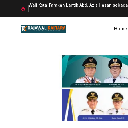
Langsung
 Qurani
Wali Kota Tarakan Lantik Abd. Azis Hasan sebag
ke
isi
Home